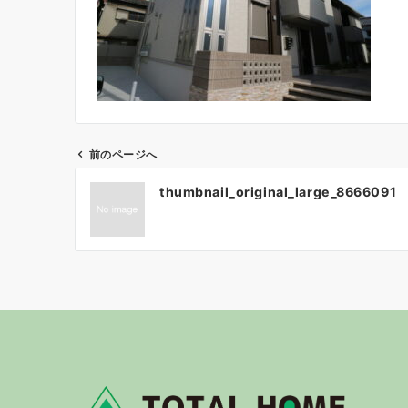
前のページへ
投
thumbnail_original_large_8666091
稿
ナ
ビ
ゲ
ー
シ
ョ
ン