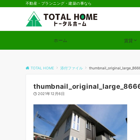
不動産・プランニング・建築の事なら
ホーム
賃貸
TOTAL HOME
添付ファイル
thumbnail_original_large_866
thumbnail_original_large_866
2021年12月6日