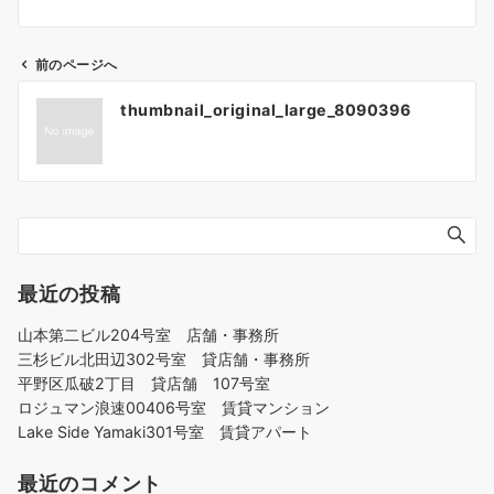
前のページへ
投
thumbnail_original_large_8090396
稿
ナ
ビ
ゲ
ー
シ
ョ
最近の投稿
ン
山本第二ビル204号室 店舗・事務所
三杉ビル北田辺302号室 貸店舗・事務所
平野区瓜破2丁目 貸店舗 107号室
ロジュマン浪速00406号室 賃貸マンション
Lake Side Yamaki301号室 賃貸アパート
最近のコメント