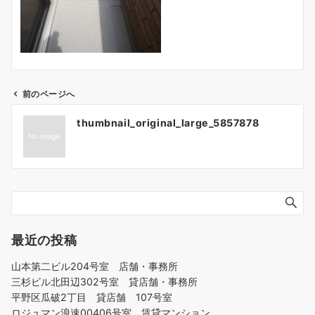
前のページへ
投
thumbnail_original_large_5857878
稿
ナ
ビ
ゲ
ー
シ
ョ
最近の投稿
ン
山本第二ビル204号室 店舗・事務所
三杉ビル北田辺302号室 貸店舗・事務所
平野区瓜破2丁目 貸店舗 107号室
ロジュマン浪速00406号室 賃貸マンション