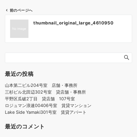
前のページへ
投
thumbnail_original_large_4610950
稿
ナ
ビ
ゲ
ー
シ
ョ
最近の投稿
ン
山本第二ビル204号室 店舗・事務所
三杉ビル北田辺302号室 貸店舗・事務所
平野区瓜破2丁目 貸店舗 107号室
ロジュマン浪速00406号室 賃貸マンション
Lake Side Yamaki301号室 賃貸アパート
最近のコメント