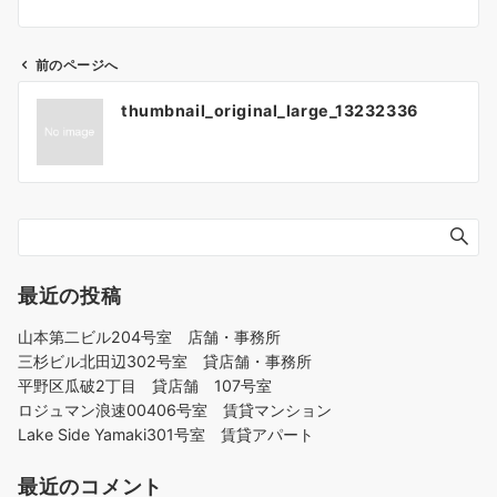
前のページへ
投
thumbnail_original_large_13232336
稿
ナ
ビ
ゲ
ー
シ
ョ
最近の投稿
ン
山本第二ビル204号室 店舗・事務所
三杉ビル北田辺302号室 貸店舗・事務所
平野区瓜破2丁目 貸店舗 107号室
ロジュマン浪速00406号室 賃貸マンション
Lake Side Yamaki301号室 賃貸アパート
最近のコメント