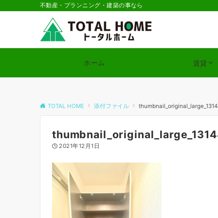
不動産・プランニング・建築の事なら
ホーム
賃貸
TOTAL HOME
添付ファイル
thumbnail_original_large_131
thumbnail_original_large_131
2021年12月1日