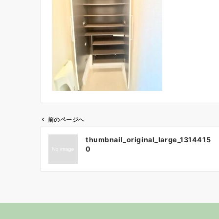
前のページへ
投
thumbnail_original_large_1314415
稿
0
ナ
ビ
ゲ
ー
シ
ョ