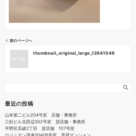
前のページへ
投
thumbnail_original_large_12641046
稿
ナ
ビ
ゲ
ー
シ
ョ
最近の投稿
ン
山本第二ビル204号室 店舗・事務所
三杉ビル北田辺302号室 貸店舗・事務所
平野区瓜破2丁目 貸店舗 107号室
ロジュマン浪速00406号室 賃貸マンション