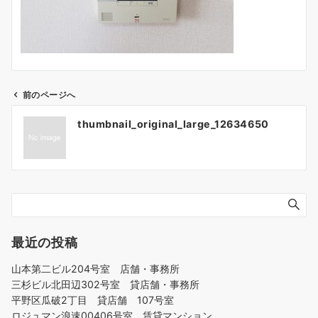
前のページへ
投
thumbnail_original_large_12634650
稿
ナ
ビ
ゲ
ー
シ
ョ
最近の投稿
ン
山本第二ビル204号室 店舗・事務所
三杉ビル北田辺302号室 貸店舗・事務所
平野区瓜破2丁目 貸店舗 107号室
ロジュマン浪速00406号室 賃貸マンション