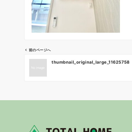
前のページへ
投
thumbnail_original_large_11625758
稿
ナ
ビ
ゲ
ー
シ
ョ
ン