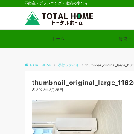
不動産・プランニング・建築の事なら
ホーム
賃貸
TOTAL HOME
添付ファイル
thumbnail_original_large_116
thumbnail_original_large_116
2022年2月25日