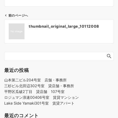
前のページへ
投
thumbnail_original_large_10112008
稿
ナ
ビ
ゲ
ー
シ
ョ
最近の投稿
ン
山本第二ビル204号室 店舗・事務所
三杉ビル北田辺302号室 貸店舗・事務所
平野区瓜破2丁目 貸店舗 107号室
ロジュマン浪速00406号室 賃貸マンション
Lake Side Yamaki301号室 賃貸アパート
最近のコメント