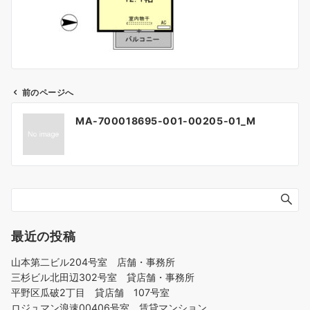
前のページへ
投
MA-700018695-001-00205-01_M
稿
ナ
ビ
ゲ
ー
シ
ョ
最近の投稿
ン
山本第二ビル204号室 店舗・事務所
三杉ビル北田辺302号室 貸店舗・事務所
平野区瓜破2丁目 貸店舗 107号室
ロジュマン浪速00406号室 賃貸マンション