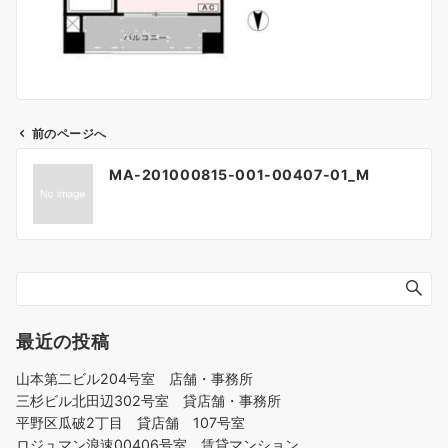
前のページへ
投
MA-201000815-001-00407-01_M
稿
ナ
ビ
ゲ
ー
シ
ョ
最近の投稿
ン
山本第二ビル204号室 店舗・事務所
三杉ビル北田辺302号室 貸店舗・事務所
平野区瓜破2丁目 貸店舗 107号室
ロジュマン浪速00406号室 賃貸マンション