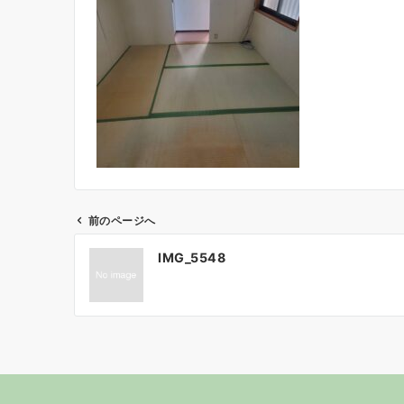
前のページへ
投
IMG_5548
稿
ナ
ビ
ゲ
ー
シ
ョ