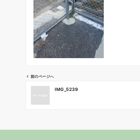
前のページへ
投
IMG_5239
稿
ナ
ビ
ゲ
ー
シ
ョ