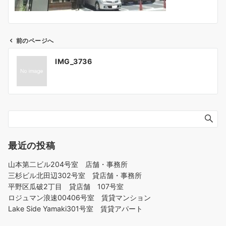
前のページへ
投
IMG_3736
稿
ナ
ビ
ゲ
ー
シ
ョ
最近の投稿
ン
山本第二ビル204号室 店舗・事務所
三杉ビル北田辺302号室 貸店舗・事務所
平野区瓜破2丁目 貸店舗 107号室
ロジュマン浪速00406号室 賃貸マンション
Lake Side Yamaki301号室 賃貸アパート