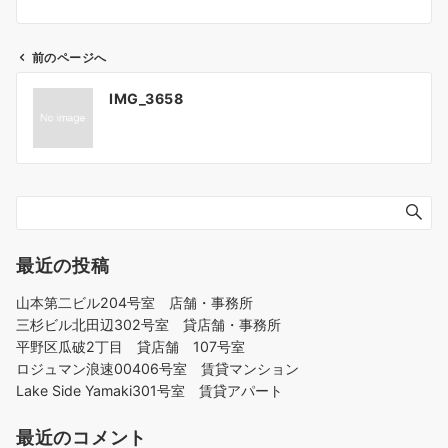
前のページへ
投
IMG_3658
稿
ナ
ビ
ゲ
ー
シ
ョ
最近の投稿
ン
山本第二ビル204号室 店舗・事務所
三杉ビル北田辺302号室 貸店舗・事務所
平野区瓜破2丁目 貸店舗 107号室
ロジュマン浪速00406号室 賃貸マンション
Lake Side Yamaki301号室 賃貸アパート
最近のコメント