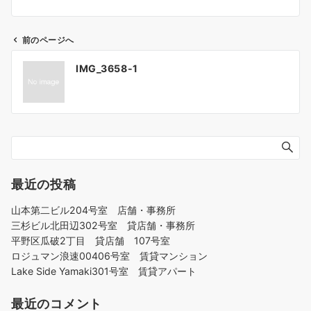
前のページへ
投
IMG_3658-1
稿
ナ
ビ
ゲ
ー
シ
ョ
最近の投稿
ン
山本第二ビル204号室 店舗・事務所
三杉ビル北田辺302号室 貸店舗・事務所
平野区瓜破2丁目 貸店舗 107号室
ロジュマン浪速00406号室 賃貸マンション
Lake Side Yamaki301号室 賃貸アパート
最近のコメント