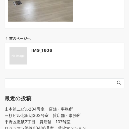
前のページへ
投
IMG_1606
稿
ナ
ビ
ゲ
ー
シ
ョ
最近の投稿
ン
山本第二ビル204号室 店舗・事務所
三杉ビル北田辺302号室 貸店舗・事務所
平野区瓜破2丁目 貸店舗 107号室
ロジュマン浪速00406号室 賃貸マンション