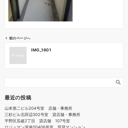
前のページへ
投
IMG_1601
稿
ナ
ビ
ゲ
ー
シ
ョ
最近の投稿
ン
山本第二ビル204号室 店舗・事務所
三杉ビル北田辺302号室 貸店舗・事務所
平野区瓜破2丁目 貸店舗 107号室
ロジュマン浪速00406号室 賃貸マンション