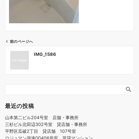
前のページへ
投
IMG_1586
稿
ナ
ビ
ゲ
ー
シ
ョ
最近の投稿
ン
山本第二ビル204号室 店舗・事務所
三杉ビル北田辺302号室 貸店舗・事務所
平野区瓜破2丁目 貸店舗 107号室
ロジュマン浪速00406号室 賃貸マンション