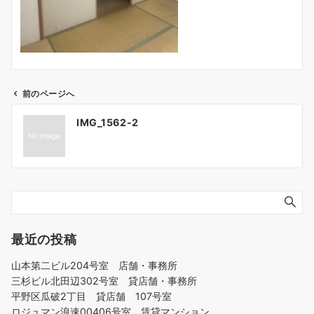
前のページへ
投
IMG_1562-2
稿
ナ
ビ
ゲ
ー
シ
ョ
最近の投稿
ン
山本第二ビル204号室 店舗・事務所
三杉ビル北田辺302号室 貸店舗・事務所
平野区瓜破2丁目 貸店舗 107号室
ロジュマン浪速00406号室 賃貸マンション