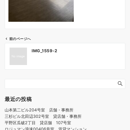
前のページへ
投
IMG_1559-2
稿
ナ
ビ
ゲ
ー
シ
ョ
最近の投稿
ン
山本第二ビル204号室 店舗・事務所
三杉ビル北田辺302号室 貸店舗・事務所
平野区瓜破2丁目 貸店舗 107号室
ロジュマン浪速00406号室 賃貸マンション