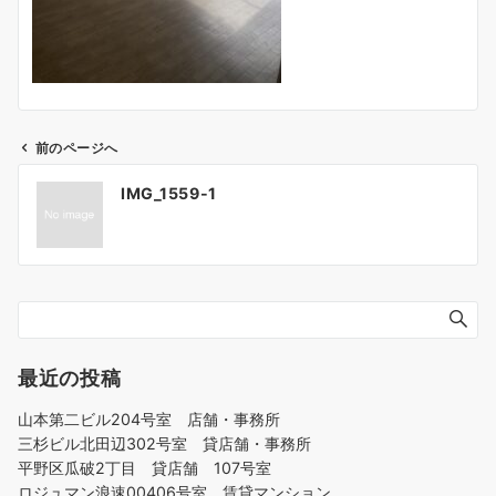
前のページへ
投
IMG_1559-1
稿
ナ
ビ
ゲ
ー
シ
ョ
最近の投稿
ン
山本第二ビル204号室 店舗・事務所
三杉ビル北田辺302号室 貸店舗・事務所
平野区瓜破2丁目 貸店舗 107号室
ロジュマン浪速00406号室 賃貸マンション