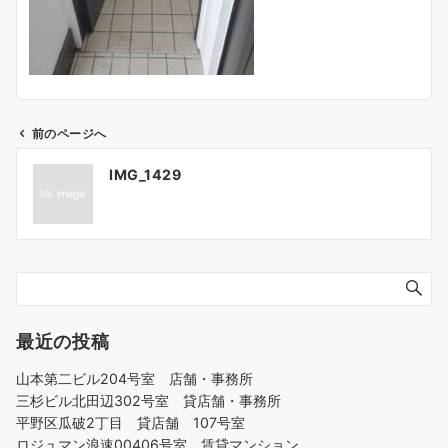
前のページへ
投
IMG_1429
稿
ナ
ビ
ゲ
ー
シ
ョ
最近の投稿
ン
山本第二ビル204号室 店舗・事務所
三杉ビル北田辺302号室 貸店舗・事務所
平野区瓜破2丁目 貸店舗 107号室
ロジュマン浪速00406号室 賃貸マンション