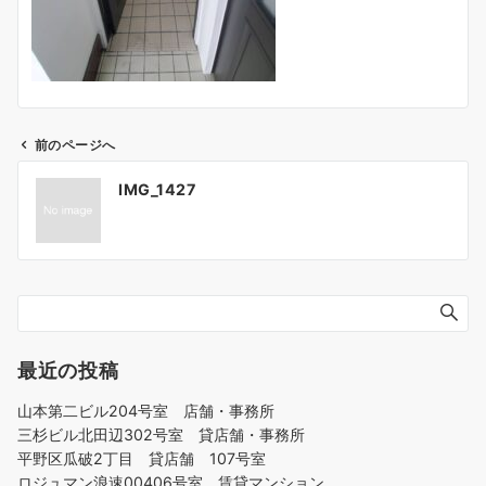
前のページへ
投
IMG_1427
稿
ナ
ビ
ゲ
ー
シ
ョ
最近の投稿
ン
山本第二ビル204号室 店舗・事務所
三杉ビル北田辺302号室 貸店舗・事務所
平野区瓜破2丁目 貸店舗 107号室
ロジュマン浪速00406号室 賃貸マンション