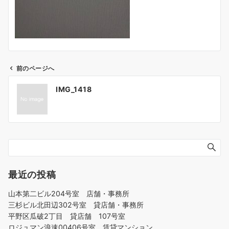
前のページへ
投
IMG_1418
稿
ナ
ビ
ゲ
ー
シ
ョ
最近の投稿
ン
山本第二ビル204号室 店舗・事務所
三杉ビル北田辺302号室 貸店舗・事務所
平野区瓜破2丁目 貸店舗 107号室
ロジュマン浪速00406号室 賃貸マンション