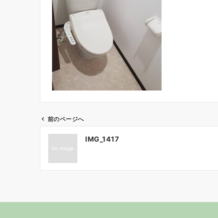
前のページへ
投
IMG_1417
稿
ナ
ビ
ゲ
ー
シ
ョ