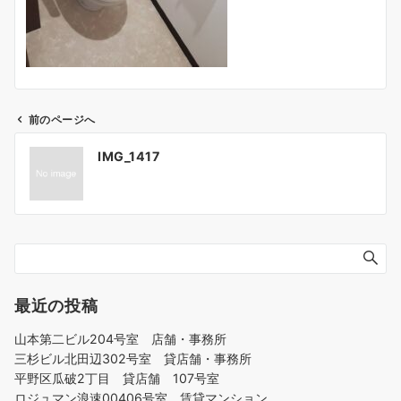
前のページへ
投
IMG_1417
稿
ナ
ビ
ゲ
ー
シ
ョ
最近の投稿
ン
山本第二ビル204号室 店舗・事務所
三杉ビル北田辺302号室 貸店舗・事務所
平野区瓜破2丁目 貸店舗 107号室
ロジュマン浪速00406号室 賃貸マンション