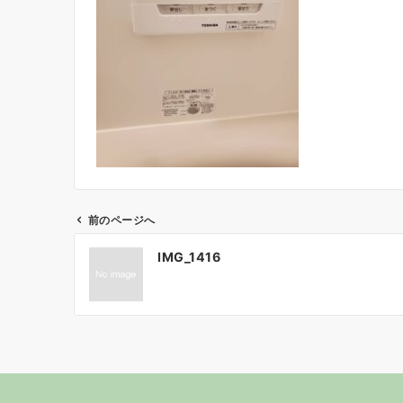
前のページへ
投
IMG_1416
稿
ナ
ビ
ゲ
ー
シ
ョ