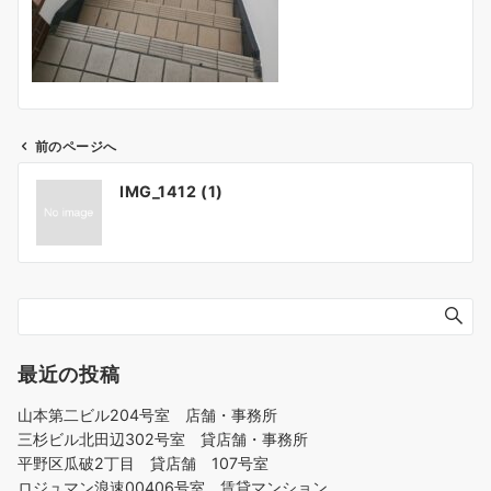
前のページへ
投
IMG_1412 (1)
稿
ナ
ビ
ゲ
ー
シ
ョ
最近の投稿
ン
山本第二ビル204号室 店舗・事務所
三杉ビル北田辺302号室 貸店舗・事務所
平野区瓜破2丁目 貸店舗 107号室
ロジュマン浪速00406号室 賃貸マンション