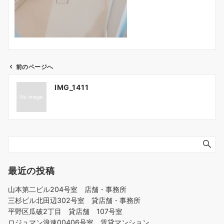
前のページへ
投
IMG_1411
稿
ナ
ビ
ゲ
ー
シ
ョ
最近の投稿
ン
山本第二ビル204号室 店舗・事務所
三杉ビル北田辺302号室 貸店舗・事務所
平野区瓜破2丁目 貸店舗 107号室
ロジュマン浪速00406号室 賃貸マンション