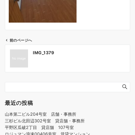
前のページへ
投
IMG_1379
稿
ナ
ビ
ゲ
ー
シ
ョ
最近の投稿
ン
山本第二ビル204号室 店舗・事務所
三杉ビル北田辺302号室 貸店舗・事務所
平野区瓜破2丁目 貸店舗 107号室
ロジュマン浪速00406号室 賃貸マンション