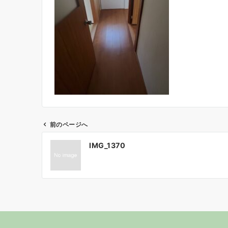
前のページへ
投
IMG_1370
稿
ナ
ビ
ゲ
ー
シ
ョ