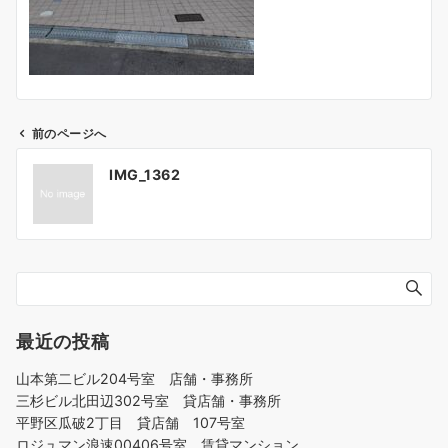
前のページへ
投
IMG_1362
稿
ナ
ビ
ゲ
ー
シ
ョ
最近の投稿
ン
山本第二ビル204号室 店舗・事務所
三杉ビル北田辺302号室 貸店舗・事務所
平野区瓜破2丁目 貸店舗 107号室
ロジュマン浪速00406号室 賃貸マンション