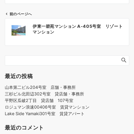
前のページへ
投
伊東一碧苑マンション A-405号室 リゾート
稿
マンション
ナ
ビ
ゲ
ー
シ
ョ
最近の投稿
ン
山本第二ビル204号室 店舗・事務所
三杉ビル北田辺302号室 貸店舗・事務所
平野区瓜破2丁目 貸店舗 107号室
ロジュマン浪速00406号室 賃貸マンション
Lake Side Yamaki301号室 賃貸アパート
最近のコメント