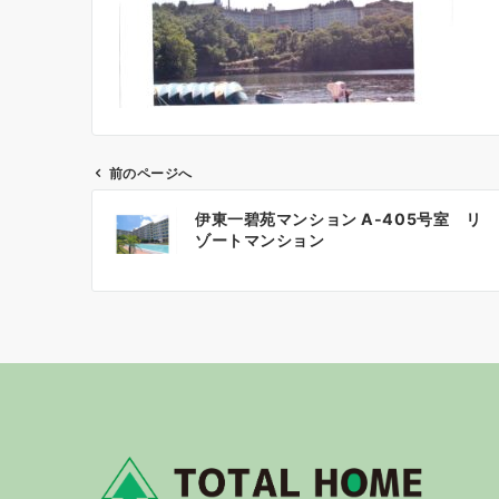
前のページへ
投
伊東一碧苑マンション A-405号室 リ
稿
ゾートマンション
ナ
ビ
ゲ
ー
シ
ョ
ン