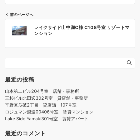
前のページへ
投
レイクサイド山中湖C棟 C108号室 リゾートマ
稿
ンション
ナ
ビ
ゲ
ー
シ
ョ
最近の投稿
ン
山本第二ビル204号室 店舗・事務所
三杉ビル北田辺302号室 貸店舗・事務所
平野区瓜破2丁目 貸店舗 107号室
ロジュマン浪速00406号室 賃貸マンション
Lake Side Yamaki301号室 賃貸アパート
最近のコメント