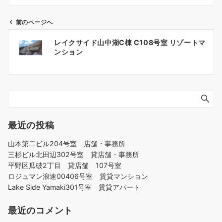
前のページへ
投
レイクサイド山中湖C棟 C108号室 リゾートマ
稿
ンション
ナ
ビ
ゲ
ー
シ
ョ
最近の投稿
ン
山本第二ビル204号室 店舗・事務所
三杉ビル北田辺302号室 貸店舗・事務所
平野区瓜破2丁目 貸店舗 107号室
ロジュマン浪速00406号室 賃貸マンション
Lake Side Yamaki301号室 賃貸アパート
最近のコメント