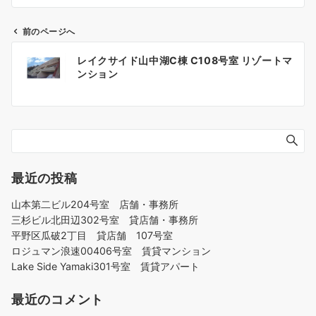
前のページへ
投
レイクサイド山中湖C棟 C108号室 リゾートマ
稿
ンション
ナ
ビ
ゲ
ー
シ
ョ
最近の投稿
ン
山本第二ビル204号室 店舗・事務所
三杉ビル北田辺302号室 貸店舗・事務所
平野区瓜破2丁目 貸店舗 107号室
ロジュマン浪速00406号室 賃貸マンション
Lake Side Yamaki301号室 賃貸アパート
最近のコメント