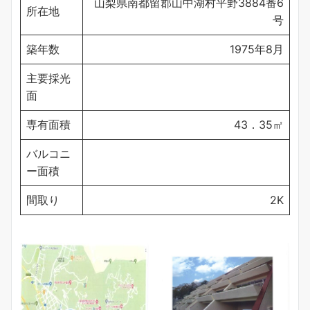
山梨県南都留郡山中湖村平野3884番6
所在地
号
築年数
1975年8月
主要採光
面
専有面積
43．35㎡
バルコニ
ー面積
間取り
2K