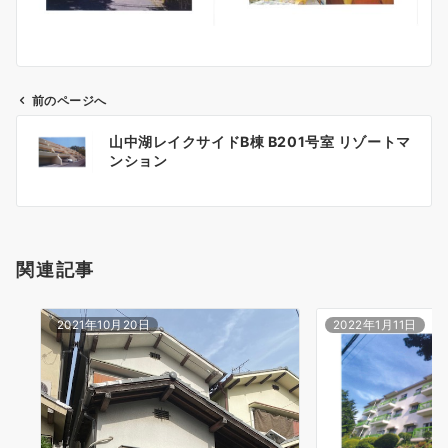
前のページへ
投
山中湖レイクサイドB棟 B201号室 リゾートマ
稿
ンション
ナ
ビ
ゲ
ー
関連記事
シ
ョ
ン
2021年10月20日
2022年1月11日