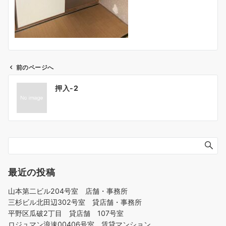
前のページへ
投
押入-2
稿
ナ
ビ
ゲ
ー
シ
ョ
最近の投稿
ン
山本第二ビル204号室 店舗・事務所
三杉ビル北田辺302号室 貸店舗・事務所
平野区瓜破2丁目 貸店舗 107号室
ロジュマン浪速00406号室 賃貸マンション