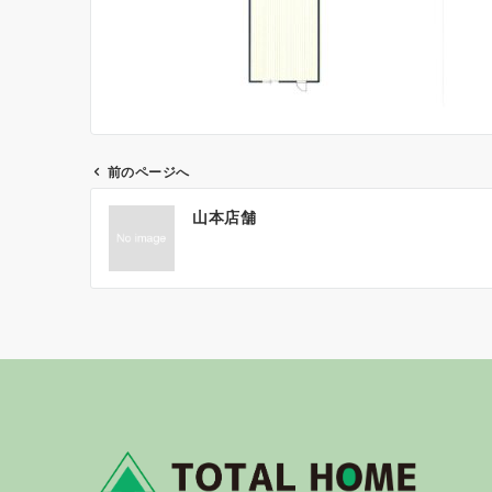
前のページへ
投
山本店舗
稿
ナ
ビ
ゲ
ー
シ
ョ
ン