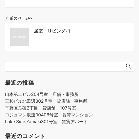
前のページへ
投
居室・リビング-1
稿
ナ
ビ
ゲ
ー
シ
ョ
最近の投稿
ン
山本第二ビル204号室 店舗・事務所
三杉ビル北田辺302号室 貸店舗・事務所
平野区瓜破2丁目 貸店舗 107号室
ロジュマン浪速00406号室 賃貸マンション
Lake Side Yamaki301号室 賃貸アパート
最近のコメント