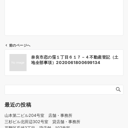
前のページへ
投
奈良市恋の窪１丁目６１７－４不動産登記（土
稿
地全部事項）2020061800699134
ナ
ビ
ゲ
ー
シ
ョ
最近の投稿
ン
山本第二ビル204号室 店舗・事務所
三杉ビル北田辺302号室 貸店舗・事務所
平野区瓜破2丁目 貸店舗 107号室